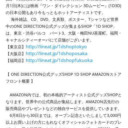
月1日(木)には映画『ワン・ダイレクション 3Dムービー』(1D3D)
の日本公開もあり今もっともホットアーティストです。
海外雑誌、CD、DVD、文具類、ポスター、Tシャツなど世界
中のONE DIRECTION公式グッズが集まるSHOP「1D SHOP」
は、東京・渋谷パルコ パート3。大阪・梅田NU茶屋町。福岡・
キャナルシティーオーパにて店舗がございます。
http://lineat.jp/1dshoptokyo
【東京店】
http://lineat.jp/1dshoposaka
【大阪店】
http://lineat.jp/1dshopfukuoka
【福岡店】
【
ONE DIRECTION公式グッズSHOP 1D SHOP AMAZONストア
フロント概要 】
AMAZON内では、初の本格的アーティスト公式グッズSHOPと
なります。世界中の公式商品が集結します。AMAZON店先行の
販売商品やプレゼントなどの独自サービスを提供していきます。
6月8日から30日までは、オープン記念といたしまして3,000円
以上お買い上げの方にもれなくオフィシャルフォトカードのプレ